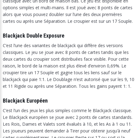
classique avec un bord de maison bas. Ce jeu est disponible en
options simples et multi-mains. Il est joué avec 8 ponts de cartes
alors que vous pouvez doubler sur l’une des deux premières
cartes ou après une Séparation. Le croupier est sur un 17 Souple.
Blackjack
Double Exposure
C’est l’une des variantes de blackjack qui diffère des versions
classiques. Le jeu se joue avec 8 ponts de cartes tandis que les
deux cartes du croupier sont distribuées face visible. Pour cette
raison, le bord de la maison est plus élevé d’environ 0,69%. Le
croupier tire un 17 Souple et gagne tous les liens sauf sur le
blackjack qui paie 1:1. Le Doublage n’est autorisé que sur les 9, 10
et 11 Rigide ou après une Séparation. Tous les gains payent 1: 1.
Blackjack Européen
C’est l’un des jeux les plus simples comme le Blackjack classique.
Le Blackjack européen se joue avec 2 ponts de cartes standards.
Les Rois, Dames et Valets sont évalués à 10, et les As à 1 ou 11.
Les joueurs peuvent demander à Tirer pour obtenir jusqu’à neuf
cartes supplémentaires. Le croupier Reste sur 17 ou sort si la