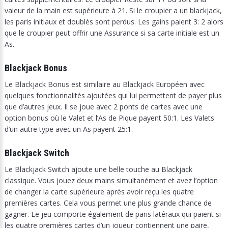
valeur de la main est supérieure à 21. Si le croupier a un blackjack,
les paris initiaux et doublés sont perdus. Les gains paient 3: 2 alors
que le croupier peut offrir une Assurance si sa carte initiale est un
As.
Blackjack Bonus
Le Blackjack Bonus est similaire au Blackjack Européen avec
quelques fonctionnalités ajoutées qui lui permettent de payer plus
que d’autres jeux. Il se joue avec 2 ponts de cartes avec une
option bonus où le Valet et l’As de Pique payent 50:1. Les Valets
d’un autre type avec un As payent 25:1.
Blackjack Switch
Le Blackjack Switch ajoute une belle touche au Blackjack
classique. Vous jouez deux mains simultanément et avez l’option
de changer la carte supérieure après avoir reçu les quatre
premières cartes. Cela vous permet une plus grande chance de
gagner. Le jeu comporte également de paris latéraux qui paient si
les quatre premières cartes d’un joueur contiennent une paire,