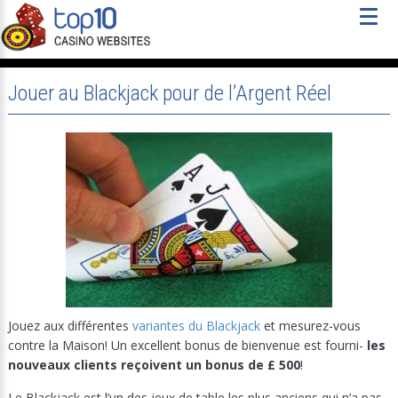
Jouer au Blackjack pour de l’Argent Réel
Jouez aux différentes
variantes du Blackjack
et mesurez-vous
contre la Maison! Un excellent bonus de bienvenue est fourni-
les
nouveaux clients reçoivent un bonus de £ 500
!
Le Blackjack est l’un des jeux de table les plus anciens qui n’a pas