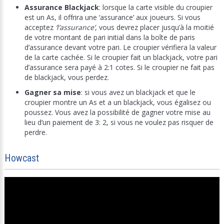
Assurance Blackjack
: lorsque la carte visible du croupier
est un As, il offrira une ‘assurance’ aux joueurs. Si vous
acceptez
‘l’assurance’
, vous devrez placer jusqu’à la moitié
de votre montant de pari initial dans la boîte de paris
d’assurance devant votre pari. Le croupier vérifiera la valeur
de la carte cachée. Si le croupier fait un blackjack, votre pari
d’assurance sera payé à 2:1 cotes. Si le croupier ne fait pas
de blackjack, vous perdez.
Gagner sa mise
: si vous avez un blackjack et que le
croupier montre un As et a un blackjack, vous égalisez ou
poussez. Vous avez la possibilité de gagner votre mise au
lieu d’un paiement de 3: 2, si vous ne voulez pas risquer de
perdre.
Howcast