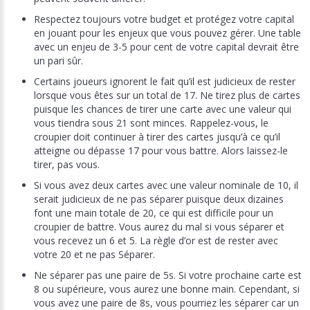
Respectez toujours votre budget et protégez votre capital
en jouant pour les enjeux que vous pouvez gérer. Une table
avec un enjeu de 3-5 pour cent de votre capital devrait être
un pari sûr.
Certains joueurs ignorent le fait qu’il est judicieux de rester
lorsque vous êtes sur un total de 17. Ne tirez plus de cartes
puisque les chances de tirer une carte avec une valeur qui
vous tiendra sous 21 sont minces. Rappelez-vous, le
croupier doit continuer à tirer des cartes jusqu’à ce qu’il
atteigne ou dépasse 17 pour vous battre. Alors laissez-le
tirer, pas vous.
Si vous avez deux cartes avec une valeur nominale de 10, il
serait judicieux de ne pas séparer puisque deux dizaines
font une main totale de 20, ce qui est difficile pour un
croupier de battre. Vous aurez du mal si vous séparer et
vous recevez un 6 et 5. La règle d’or est de rester avec
votre 20 et ne pas Séparer.
Ne séparer pas une paire de 5s. Si votre prochaine carte est
8 ou supérieure, vous aurez une bonne main. Cependant, si
vous avez une paire de 8s, vous pourriez les séparer car un