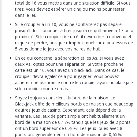
total de 16 vous mettra dans une situation difficile. Si vous
tirez, vous devrez espérer un cinq ou moins pour rester
dans le jeu.
Si le croupier a un 10, vous ne souhaiterez pas séparer
puisqu’il doit continuer à tirer jusqu’à ce qu’il arrive à 17 ou à
proximité. Si le croupier tire un 6, il devra tirer à nouveau et
risque de perdre, puisque n’importe quel carte au-dessus de
5 vous donne le jeu avec vos paires de huit.
En ce qui concerne la séparation et les As, si vous avez
deux As, optez pour une séparation. Si votre prochaine
carte est un 10, vous avez un blackjack. Dans ce cas, le
croupier devra égaler cela pour gagner. Vous pouvez
acheter une assurance contre le croupier ayant un blackjack
si le croupier montre un as.
Soyez toujours conscient du bord de la maison. Le
Blackjack offre de meilleurs bords de maison que beaucoup
d’autres jeux de casino. Cependant, cela dépend de la
variante. Les jeux de pont simple ont habituellement un
bord de la maison de 0,17% tandis que les jeux de 2 ponts
ont un bord supérieur de 0,46%. Les jeux joués avec 8
ponts ont généralement un bord de maison de 0,65%.