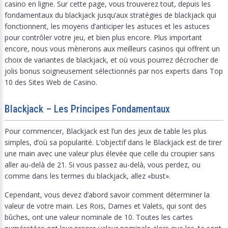
casino en ligne. Sur cette page, vous trouverez tout, depuis les
fondamentaux du blackjack jusqu’aux stratégies de blackjack qui
fonctionnent, les moyens d’anticiper les astuces et les astuces
pour contrôler votre jeu, et bien plus encore. Plus important
encore, nous vous mènerons aux meilleurs casinos qui offrent un
choix de variantes de blackjack, et où vous pourrez décrocher de
jolis bonus soigneusement sélectionnés par nos experts dans Top
10 des Sites Web de Casino.
Blackjack – Les Principes Fondamentaux
Pour commencer, Blackjack est l’un des jeux de table les plus
simples, d’où sa popularité. L’objectif dans le Blackjack est de tirer
une main avec une valeur plus élevée que celle du croupier sans
aller au-delà de 21. Si vous passez au-delà, vous perdez, ou
comme dans les termes du blackjack, allez «bust».
Cependant, vous devez d’abord savoir comment déterminer la
valeur de votre main. Les Rois, Dames et Valets, qui sont des
bûches, ont une valeur nominale de 10. Toutes les cartes