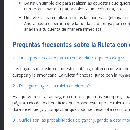
Basta un simple clic para realizar las apuestas que qui
números, a par o impar, a color, a una columna, etc.
Una vez se han realizado todas las apuestas (el jugador t
Ahora basta esperar a que la rueda se detenga para comp
añaden a tu cuenta de manera inmediata.
Preguntas frecuentes sobre la Ruleta con 
1. ¿Qué tipos de casino para ruleta en directo puedo elegir?
Las páginas de casino de nuestro catálogo ofrecen un variado
europea y la americana. La ruleta francesa, junto con la
royal
2. ¿Es seguro jugar a la ruleta en directo?
Este juego resulta tan seguro como el que más, siempre y c
página. Uno de los beneficios que posee este tipo de ruleta, 
durante el juego y comprobar que todo se desarrolla con norm
3. ¿Cuáles son las probabilidades de ganar jugando a esta mod