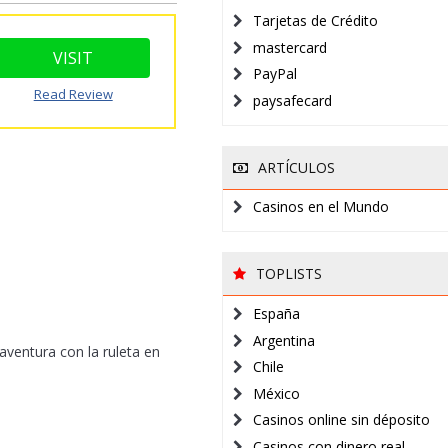
Tarjetas de Crédito
mastercard
VISIT
PayPal
Read Review
paysafecard
ARTÍCULOS
Casinos en el Mundo
TOPLISTS
España
Argentina
aventura con la ruleta en
Chile
México
Casinos online sin déposito
Casinos con dinero real