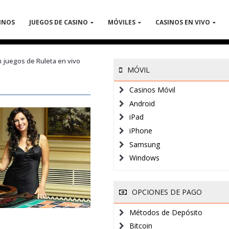
INOS
JUEGOS DE CASINO
MÓVILES
CASINOS EN VIVO
n juegos de Ruleta en vivo
MÓVIL
Casinos Móvil
Android
iPad
iPhone
Samsung
Windows
OPCIONES DE PAGO
Métodos de Depósito
Bitcoin