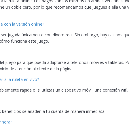
a la ruleta online. Los pagos son los mismos en ambas versiones, i
ene un doble cero, por lo que recomendamos que juegues a ella una v
ue con la versión online?
 ser jugada únicamente con dinero real. Sin embargo, hay casinos qu
ómo funciona este juego.
 del juego para que pueda adaptarse a teléfonos móviles y tabletas. 
vicio de atención al cliente de la página.
r a la ruleta en vivo?
emente rápida o, si utilizas un dispositivo móvil, una conexión wifi,
os beneficios se añaden a tu cuenta de manera inmediata.
r hora?