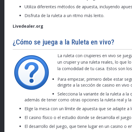
Utiliza diferentes métodos de apuesta, incluyendo apues
Disfruta de la ruleta a un ritmo más lento.
Livedealer.org
¿Cómo se juega a la Ruleta en vivo?
La ruleta con crupieres en vivo se jue
un crupier y una ruleta reales, lo que
la comodidad de tu casa. Estos son los
Para empezar, primero debe estar segur
dirigirte a la sección de casino en vivo
Selecciona la variante de la ruleta a l
además de tener como otras opciones la ruleta real y la
Elige la mesa con un límite de apuesta que se adapte a lo
El casino físico o el estudio donde se desarrolla el jueg
El desarrollo del juego, que tiene lugar en un casino o e